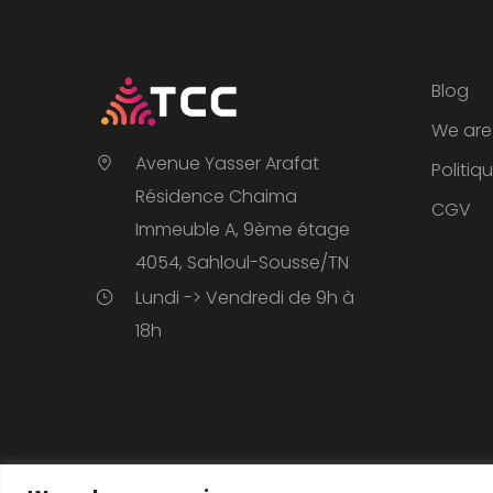
Blog
We are 
Avenue Yasser Arafat
Politiq
Résidence Chaima
CGV
Immeuble A, 9ème étage
4054, Sahloul-Sousse/TN
Lundi -> Vendredi de 9h à
18h