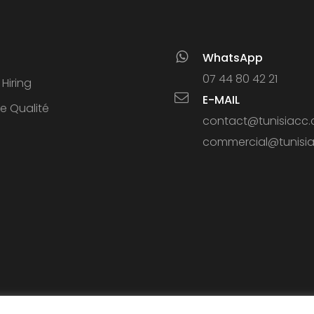
WhatsApp
07 44 80 42 21
Hiring
E-MAIL
ue Qualité
contact@tunisiacc
commercial@tunisi