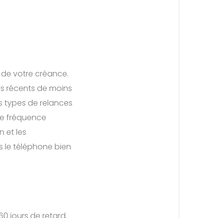
 de votre créance.
yés récents de moins
s types de relances
une fréquence
 et les
s le téléphone bien
0 jours de retard.