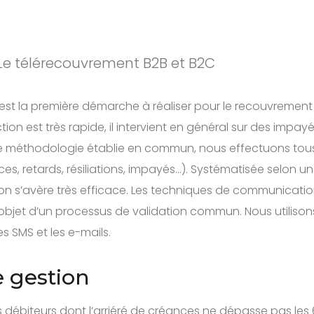
Le télérecouvrement B2B et B2C
est la première démarche à réaliser pour le recouvrement
tion est très rapide, il intervient en général sur des impa
ne méthodologie établie en commun, nous effectuons tou
s, retards, résiliations, impayés…). Systématisée selon 
ion s’avère très efficace. Les techniques de communication
’objet d’un processus de validation commun. Nous utilison
s SMS et les e-mails.
e gestion
s débiteurs dont l’arriéré de créances ne dépasse pas les 6