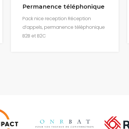
Prise de rendez-vous
Pack Blooming Date La prise de
rendez-vous B2B et B2C