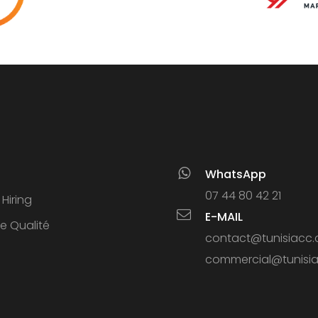
WhatsApp
07 44 80 42 21
Hiring
E-MAIL
ue Qualité
contact@tunisiacc
commercial@tunisi