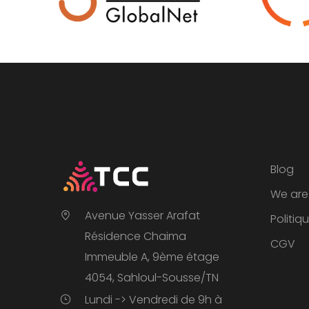
Blog
We are 
Avenue Yasser Arafat
Politiq
Résidence Chaima
CGV
Immeuble A, 9ème étage
4054, Sahloul-Sousse/TN
Lundi -> Vendredi de 9h à