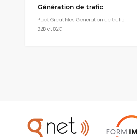
Permanence téléphonique
c
Pack nice reception Réception
d’appels, permanence téléphonique
B2B et B2C