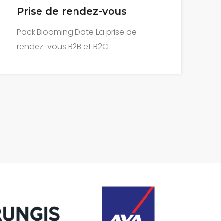
Télévente
S
Pack Hard sale La Télévente B2B et
P
B2C
S