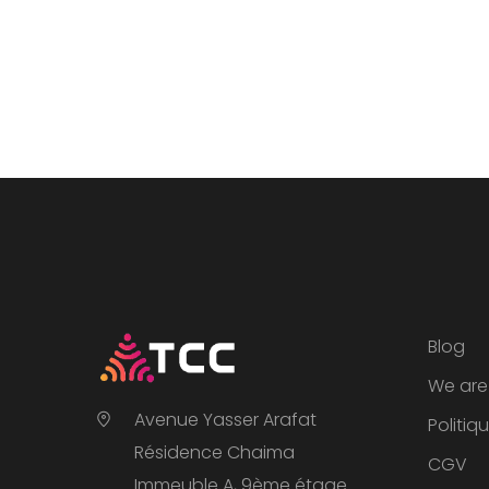
Blog
We are 
Avenue Yasser Arafat
Politiq
Résidence Chaima
CGV
Immeuble A, 9ème étage