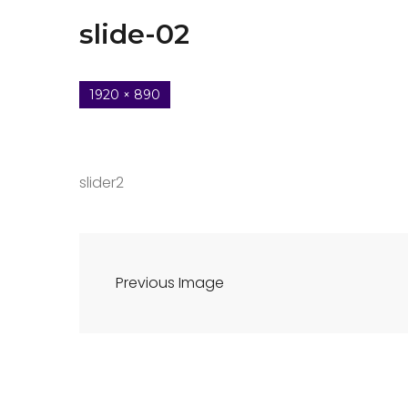
slide-02
1920 × 890
slider2
Previous Image